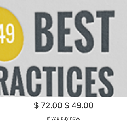
$ 72.00
$ 49.00
if you buy now.