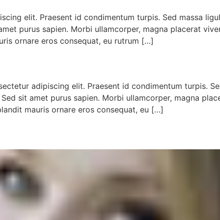
scing elit. Praesent id condimentum turpis. Sed massa ligula
it amet purus sapien. Morbi ullamcorper, magna placerat viver
auris ornare eros consequat, eu rutrum […]
ectetur adipiscing elit. Praesent id condimentum turpis. Sed
t. Sed sit amet purus sapien. Morbi ullamcorper, magna place
 blandit mauris ornare eros consequat, eu […]